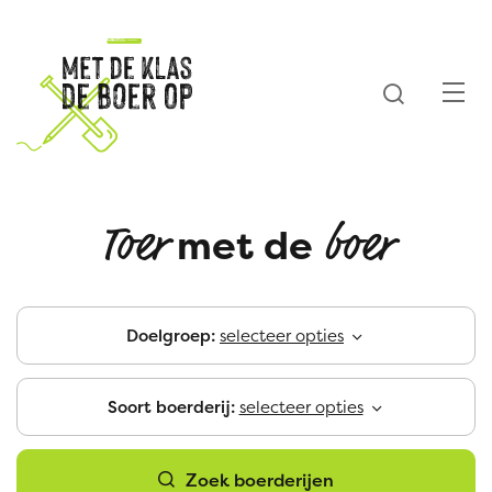
Waarmee
Naar
Z
kunnen
inhoud
Met
we
jou
de
Zoeken
helpen?
Me
klas
de
Startpagina
boer
met de
Toer
boer
op
Doelgroep:
selecteer opties
Soort boerderij:
selecteer opties
Zoek boerderijen