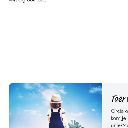
Toer
Circle 
kom je 
uniek? 