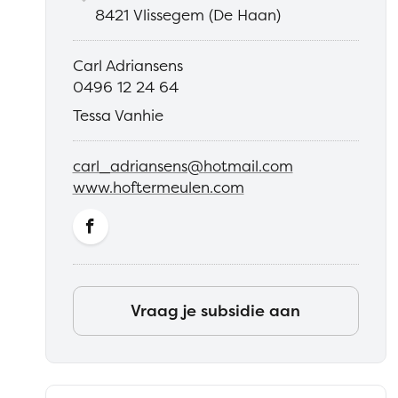
,
8421
Vlissegem (De Haan)
Adres
Carl Adriansens
0496 12 24 64
Tel.
Tessa Vanhie
carl_adriansens
@
hotmail.com
E-
www.hoftermeulen.com
Website
mail
Facebook
Hof
Vraag je subsidie aan
ter
Meulen