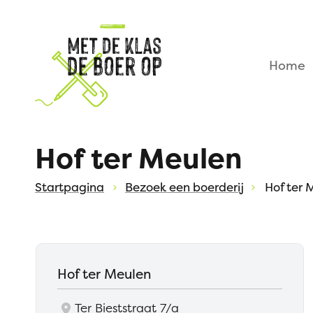
Waarmee
kunnen
Met
we
jou
de
Home
helpen?
klas
de
boer
Hof ter Meulen
op
Startpagina
Bezoek een boerderij
Hof ter 
Contact
Hof ter Meulen
Ter Bieststraat 7/a