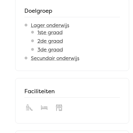
Doelgroep
Lager onderwijs
1ste graad
2de graad
3de graad
Secundair onderwijs
Faciliteiten
Speeltuin
Logement
Hoevewinkel