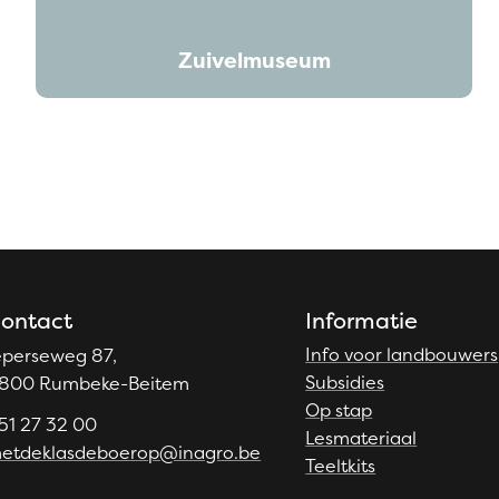
Zuivelmuseum
ontact
Informatie
Info voor landbouwers
eperseweg 87,
Subsidies
800 Rumbeke-Beitem
Op stap
51 27 32 00
Lesmateriaal
etdeklasdeboerop@inagro.be
Teeltkits