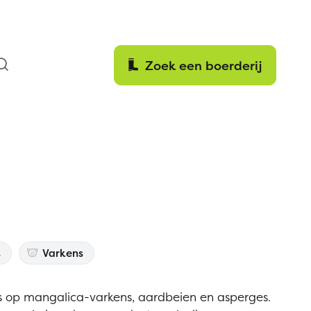
Z
Zoeken
Zoek een boerderij
t
Varkens
us op mangalica-varkens, aardbeien en asperges.