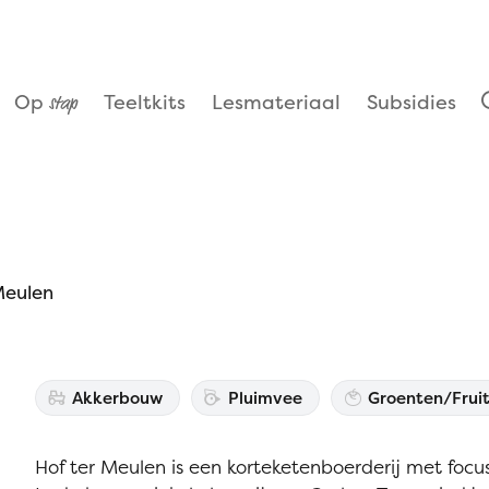
Naar
inhoud
Op
Teeltkits
Lesmateriaal
Subsidies
stap
Meulen
Soort
Akkerbouw
Pluimvee
Groenten/Frui
boerderij
Hof ter Meulen is een korteketenboerderij met foc