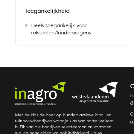
Toegankelijkheid
Deels toegankelijk voor
rolstoelen/kinderwagens
C
I
8
0
Met de klas de boer op bundelt actieve land- en
tuinbouwbedrijven waar je klas van harte welkom
m
is. Elk van die bedrijven selecteerden en vormden
we, en begeleiden we ook individueel. Jouw